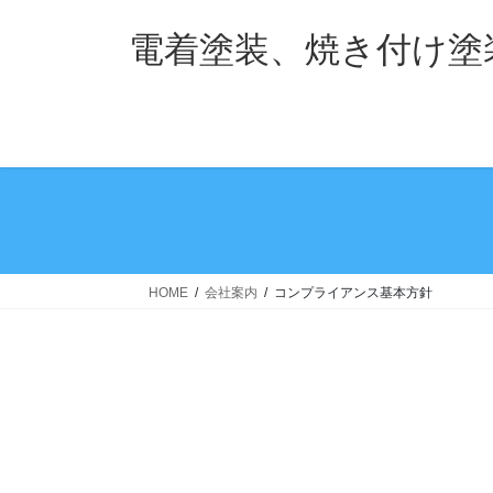
コ
ナ
ン
ビ
電着塗装、焼き付け塗
テ
ゲ
ン
ー
ツ
シ
へ
ョ
ス
ン
キ
に
ッ
移
プ
動
HOME
会社案内
コンプライアンス基本方針