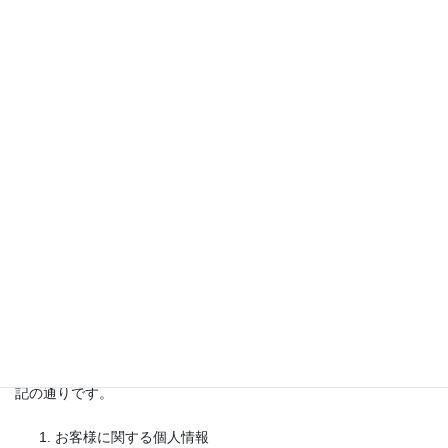
施します。
当社は、お客様からの個人情報に関するお問い合わせ、開示
等のご請求に誠実かつ迅速に対応します。
2017年9月22日制定
東洋メタライト工業株式会社 代表取締役社長 島津 浩
2、個人情報の利用目的
当社は、お客様から個人情報をご提供頂く場合、予め個人情報の
利用目的を明示し、その利用目的の範囲内で利用します。予め明
示した利用目的の範囲を超えて、お客様の個人情報を利用する必
要が生じた場合は、お客様にその旨をご連絡し、お客様の同意を
頂いた上で利用します。当社が保有する個人情報の利用目的は下
記の通りです。
お客様に関する個人情報