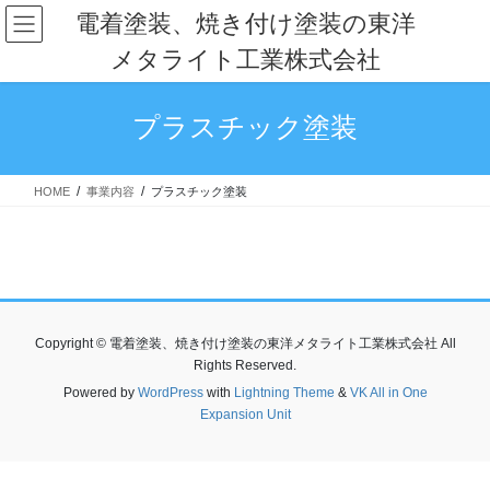
コ
ナ
電着塗装、焼き付け塗装の東洋
ン
ビ
メタライト工業株式会社
テ
ゲ
ン
ー
ツ
シ
プラスチック塗装
へ
ョ
ス
ン
キ
に
HOME
事業内容
プラスチック塗装
ッ
移
プ
動
Copyright © 電着塗装、焼き付け塗装の東洋メタライト工業株式会社 All
Rights Reserved.
Powered by
WordPress
with
Lightning Theme
&
VK All in One
Expansion Unit