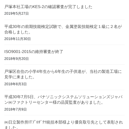
戸塚本社工場のKES-2の確認審査が完了しました
2019年5月27日
平成30年の前期技能検定試験で、金属塗装技能検定１級に２名が
合格しました。
2018年11月30日
ISO9001-2015の維持審査が終了
2018年9月20日
戸塚区在住の小学4年生から6年生の子供達が、当社の製造工場に
見学に来ました。
2018年8月3日
平成30年7月5日、パナソニックシステムソリューションズジャパ
ン㈱ファクトリーセンター様の品質監査がありました。
2018年7月9日
㈱日立製作所ITﾌﾟﾛﾀﾞｸﾂ統括本部様より優良取引先として表彰され
ました。