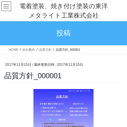
コ
ナ
電着塗装、焼き付け塗装の東洋
ン
ビ
メタライト工業株式会社
テ
ゲ
ン
ー
ツ
シ
投稿
へ
ョ
ス
ン
キ
に
HOME
会社案内
品質方針
品質方針_000001
ッ
移
プ
動
2017年11月15日
/ 最終更新日時 :
2017年11月15日
品質方針_000001