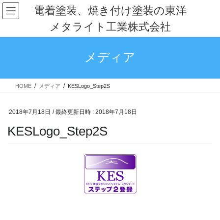
コ
ナ
電着塗装、焼き付け塗装の東洋
ン
ビ
メタライト工業株式会社
テ
ゲ
ン
ー
ツ
シ
メディア
へ
ョ
ス
ン
キ
に
HOME
メディア
KESLogo_Step2S
ッ
移
プ
動
2018年7月18日
/ 最終更新日時 :
2018年7月18日
KESLogo_Step2S