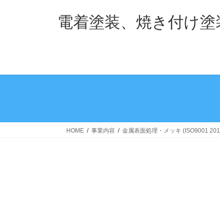
コ
ナ
ン
ビ
電着塗装、焼き付け塗
テ
ゲ
ン
ー
ツ
シ
へ
ョ
ス
ン
キ
に
ッ
移
プ
動
HOME
事業内容
金属表面処理・メッキ (ISO9001 20