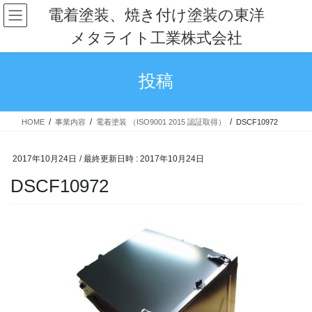
コ
ナ
電着塗装、焼き付け塗装の東洋
ン
ビ
メタライト工業株式会社
テ
ゲ
ン
ー
ツ
シ
投稿
へ
ョ
ス
ン
キ
に
HOME
事業内容
電着塗装 （ISO9001 2015 認証取得）
DSCF10972
ッ
移
プ
動
2017年10月24日
/ 最終更新日時 :
2017年10月24日
DSCF10972