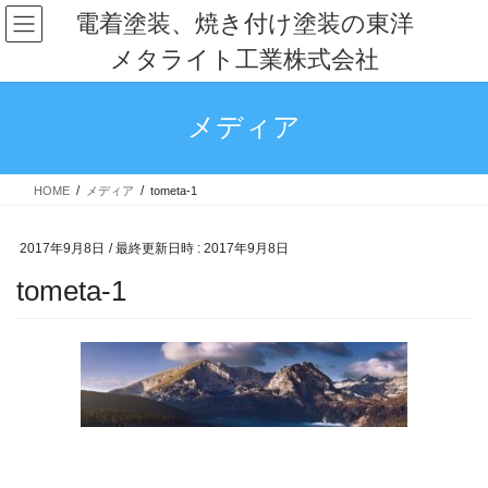
コ
ナ
電着塗装、焼き付け塗装の東洋
ン
ビ
メタライト工業株式会社
テ
ゲ
ン
ー
ツ
シ
メディア
へ
ョ
ス
ン
キ
に
HOME
メディア
tometa-1
ッ
移
プ
動
2017年9月8日
/ 最終更新日時 :
2017年9月8日
tometa-1