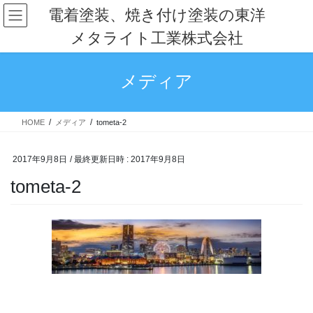
コ
ナ
電着塗装、焼き付け塗装の東洋
ン
ビ
メタライト工業株式会社
テ
ゲ
ン
ー
ツ
シ
メディア
へ
ョ
ス
ン
キ
に
HOME
メディア
tometa-2
ッ
移
プ
動
2017年9月8日
/ 最終更新日時 :
2017年9月8日
tometa-2